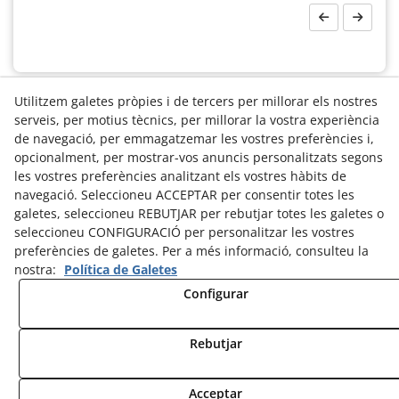
Utilitzem galetes pròpies i de tercers per millorar els nostres
serveis, per motius tècnics, per millorar la vostra experiència
de navegació, per emmagatzemar les vostres preferències i,
opcionalment, per mostrar-vos anuncis personalitzats segons
les vostres preferències analitzant els vostres hàbits de
navegació. Seleccioneu ACCEPTAR per consentir totes les
galetes, seleccioneu REBUTJAR per rebutjar totes les galetes o
seleccioneu CONFIGURACIÓ per personalitzar les vostres
© 08/2026 CENTRE CULTURAL DE TARREGA - Tots els drets
preferències de galetes. Per a més informació, consulteu la
reservats.
nostra:
Política de Galetes
Política de Cookies
Configurar Cookies
Configurar
Rebutjar
Acceptar