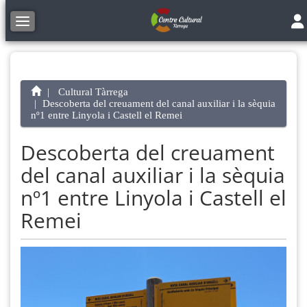
Tog
Toggle navigation
Cultural Tàrrega
Descoberta del creuament del canal auxiliar i la sèquia
nº1 entre Linyola i Castell el Remei
Descoberta del creuament
del canal auxiliar i la sèquia
nº1 entre Linyola i Castell el
Remei