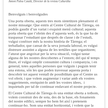
Antoni Palou Català, Director de la revista Culturàlia
Benvolguts i benvolgudes
Una porta oberta, aquests tres mots sintetitzen plenament el
nostre missatge: Que entris al Centre Cultural de Tàrrega, on
podràs gaudir d’un variat i exquisit menú cultural; aquesta
porta oberta que t’obrim des d’aquesta web, és la que ha de
traspassar l’estudiant que després de classe i de l’estudi,
vulgui conèixer més la nostra història de Tàrrega; el
treballador, que cansat de la seva jornada laboral, es vulgui
distreure assistint a alguna de les tertúlies que organitzem;
l’aturat que angoixat per la seva situació, vulgui tastar
alguna de les nostres descobertes a l’entorn; del qui té temps
lliure, el vulgui omplir consumint cultura i companyia, i en
general, totes aquelles persones que vulguin i puguin tenir
una estona, són les que poden travessar aquesta porta i
descobrir tot aquest ventall de possibilitats que el Centre us
vol oferir, i que volem augmentar i variar amb els vostres
suggeriments, enriquint-lo amb les vostres idees, i
inquietuds per tal de continuar endavant el nostre projecte.
El Centre Cultural de Tàrrega és una entitat oberta a tothom,
volem construir des de sota, des de la base, els fonaments
del nostre edifici, sempre ho hem fet així i pretenem
continuar-ho. Som una entitat horitzontal, i volem que la