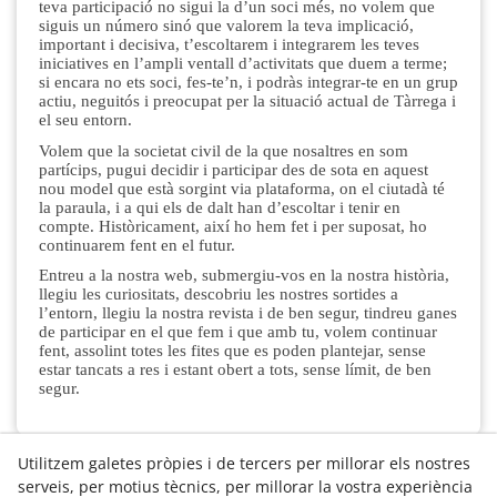
teva participació no sigui la d’un soci més, no volem que
siguis un número sinó que valorem la teva implicació,
important i decisiva, t’escoltarem i integrarem les teves
iniciatives en l’ampli ventall d’activitats que duem a terme;
si encara no ets soci, fes-te’n, i podràs integrar-te en un grup
actiu, neguitós i preocupat per la situació actual de Tàrrega i
el seu entorn.
Volem que la societat civil de la que nosaltres en som
partícips, pugui decidir i participar des de sota en aquest
nou model que està sorgint via plataforma, on el ciutadà té
la paraula, i a qui els de dalt han d’escoltar i tenir en
compte. Històricament, així ho hem fet i per suposat, ho
continuarem fent en el futur.
Entreu a la nostra web, submergiu-vos en la nostra història,
llegiu les curiositats, descobriu les nostres sortides a
l’entorn, llegiu la nostra revista i de ben segur, tindreu ganes
de participar en el que fem i que amb tu, volem continuar
fent, assolint totes les fites que es poden plantejar, sense
estar tancats a res i estant obert a tots, sense límit, de ben
segur.
Utilitzem galetes pròpies i de tercers per millorar els nostres
serveis, per motius tècnics, per millorar la vostra experiència