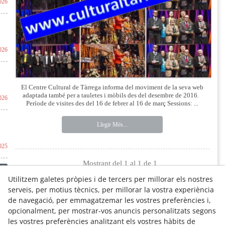
026
026
El Centre Cultural de Tàrrega informa del moviment de la seva web
adaptada també per a tauletes i mòbils des del desembre de 2016.
026
Període de visites des del 16 de febrer al 16 de març Sessions: ...
Llegir Més...
025
Mostrant del 1 al 1 de 1
es
Utilitzem galetes pròpies i de tercers per millorar els nostres
serveis, per motius tècnics, per millorar la vostra experiència
de navegació, per emmagatzemar les vostres preferències i,
opcionalment, per mostrar-vos anuncis personalitzats segons
les vostres preferències analitzant els vostres hàbits de