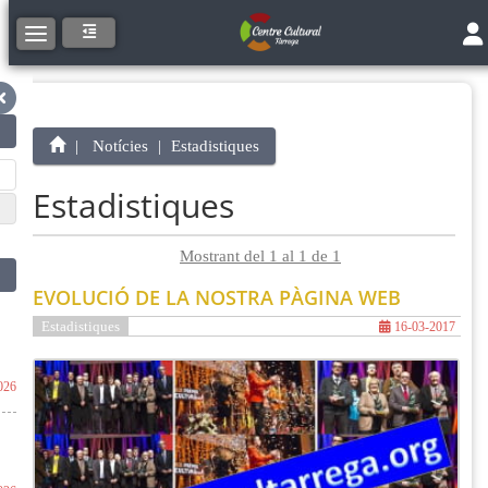
Tog
Toggle navigation
Notícies
Estadistiques
Estadistiques
Mostrant del 1 al 1 de 1
EVOLUCIÓ DE LA NOSTRA PÀGINA WEB
Estadistiques
16-03-2017
026